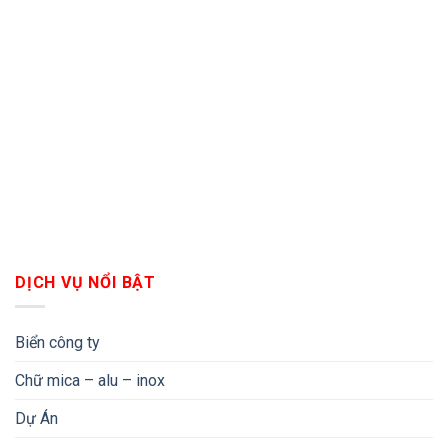
DỊCH VỤ NỔI BẬT
Biển công ty
Chữ mica – alu – inox
Dự Án