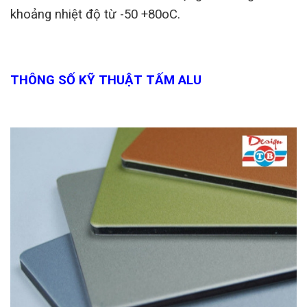
khoảng nhiệt độ từ -50 +80oC.
THÔNG SỐ KỸ THUẬT TẤM ALU