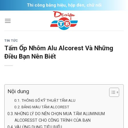
Skip
Thi công bảng hiệu, hộp đèn, chữ nổi
to
content
TIN TỨC
Tấm Ốp Nhôm Alu Alcorest Và Những
Điều Bạn Nên Biết
Nội dung
THÔNG SỐ KỸ THUẬT TẤM ALU
BẢNG MÀU TẤM ALCOREST
NHỮNG LÝ DO NÊN CHỌN MUA TẤM ALUMINIUM
ALCORESST CHO CÔNG TRÌNH CỦA BẠN
VÀI ỨNG DỤNG TIÊU BIỂU