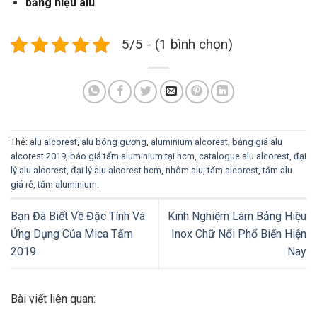
bảng hiệu alu
5/5 - (1 bình chọn)
Thẻ:
alu alcorest
,
alu bóng gương
,
aluminium alcorest
,
bảng giá alu
alcorest 2019
,
báo giá tấm aluminium tại hcm
,
catalogue alu alcorest
,
đại
lý alu alcorest
,
đại lý alu alcorest hcm
,
nhôm alu
,
tấm alcorest
,
tấm alu
giá rẻ
,
tấm aluminium
.
Bạn Đã Biết Về Đặc Tính Và
Kinh Nghiệm Làm Bảng Hiệu
Ứng Dụng Của Mica Tấm
Inox Chữ Nổi Phổ Biến Hiện
2019
Nay
Bài viết liên quan: