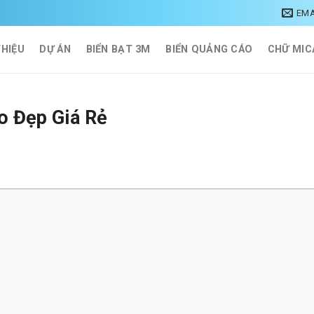
EMA
THIỆU
DỰ ÁN
BIỂN BẠT 3M
BIỂN QUẢNG CÁO
CHỮ MIC
o Đẹp Giá Rẻ