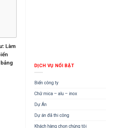
hư: Làm
biển
, bảng
DỊCH VỤ NỔI BẬT
Biển công ty
Chữ mica – alu – inox
Dự Án
Dự án đã thi công
Khách hàng chọn chúng tôi