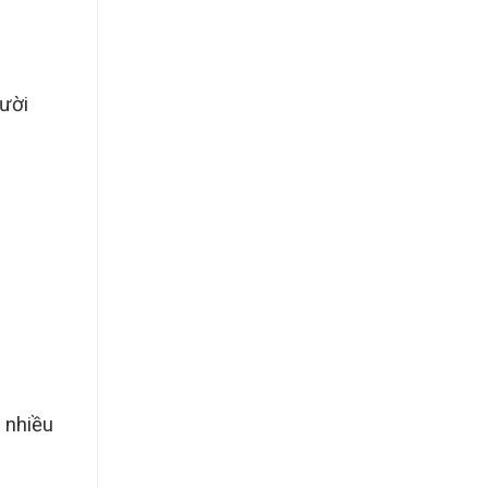
gười
 nhiều