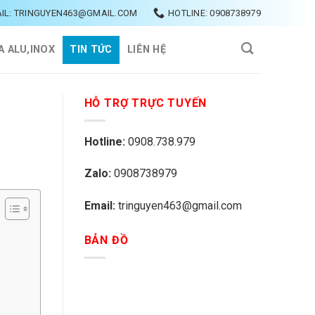
IL: TRINGUYEN463@GMAIL.COM
HOTLINE: 0908738979
A ALU,INOX
TIN TỨC
LIÊN HỆ
HỖ TRỢ TRỰC TUYẾN
Hotline:
0908.738.979
Zalo:
0908738979
Email:
tringuyen463@gmail.com
BẢN ĐỒ