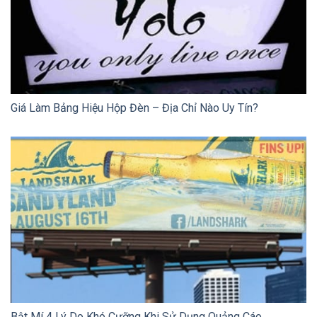
Giá Làm Bảng Hiệu Hộp Đèn – Địa Chỉ Nào Uy Tín?
Bật Mí 4 Lý Do Khó Cưỡng Khi Sử Dụng Quảng Cáo