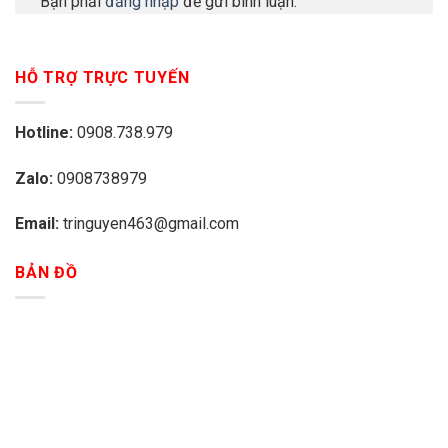
Bạn phải
đăng nhập
để gửi bình luận.
HỖ TRỢ TRỰC TUYẾN
Hotline:
0908.738.979
Zalo:
0908738979
Email:
tringuyen463@gmail.com
BẢN ĐỒ