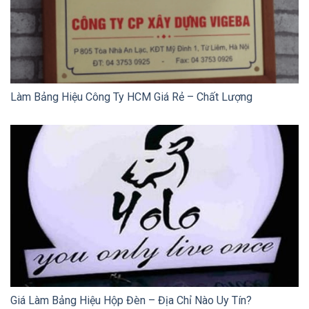
Làm Bảng Hiệu Công Ty HCM Giá Rẻ – Chất Lượng
Giá Làm Bảng Hiệu Hộp Đèn – Địa Chỉ Nào Uy Tín?