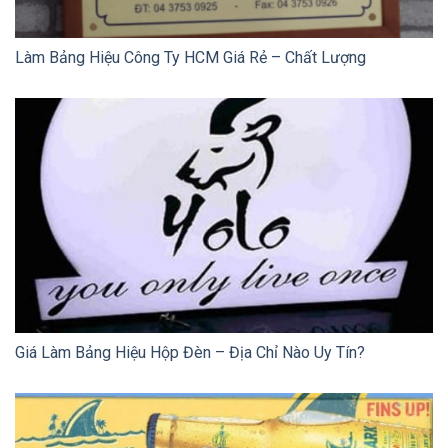
Làm Bảng Hiệu Công Ty HCM Giá Rẻ – Chất Lượng
Giá Làm Bảng Hiệu Hộp Đèn – Địa Chỉ Nào Uy Tín?