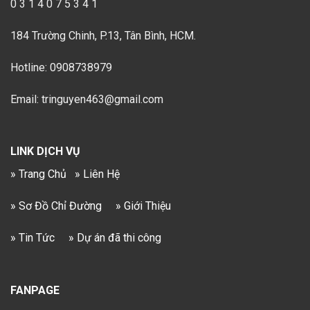
0 3 1 4 0 7 5 3 4 1
184 Trường Chinh, P.13, Tân Bình, HCM.
Hotline: 0908738979
Email: tringuyen463@gmail.com
LINK DỊCH VỤ
» Trang Chủ
» Liên Hệ
» Sơ Đồ Chỉ Đường
» Giới Thiệu
» Tin Tức
» Dự án đã thi công
FANPAGE