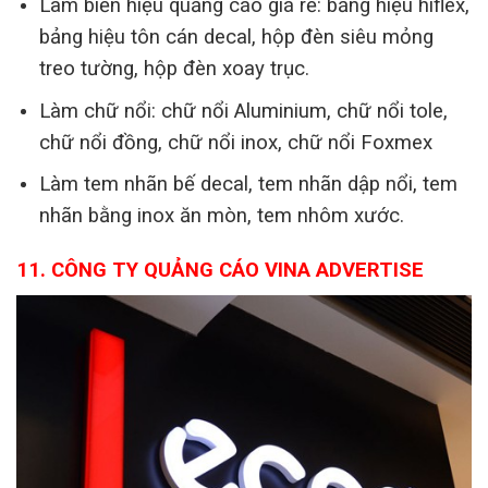
Làm biển hiệu quảng cáo giá rẻ: bảng hiệu hiflex,
bảng hiệu tôn cán decal, hộp đèn siêu mỏng
treo tường, hộp đèn xoay trục.
Làm chữ nổi: chữ nổi Aluminium, chữ nổi tole,
chữ nổi đồng, chữ nổi inox, chữ nổi Foxmex
Làm tem nhãn bế decal, tem nhãn dập nổi, tem
nhãn bằng inox ăn mòn, tem nhôm xước.
11. CÔNG TY QUẢNG CÁO VINA ADVERTISE