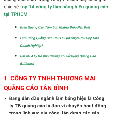
chia sẻ
top 14 công ty làm bảng hiệu quảng cáo
tại TPHCM
.
Biển Quảng Cáo Tấm Lớn Những Điều Nên Biết
Làm Bảng Quảng Cáo Đâu Là Lựa Chọn Phù Hợp Cho
Doanh Nghiệp?
Bật Mí 4 Lý Do Khó Cưỡng Khi Sử Dụng Quảng Cáo
Billboard
1. CÔNG TY TNHH THƯƠNG MẠI
QUẢNG CÁO TÂN BÌNH
Đang dẫn đầu ngành làm bảng hiệu là Công
ty
TB quảng cáo
là đơn vị chuyên hoạt động
trong lĩnh vực
gia
công
, lắp dựng
các sản