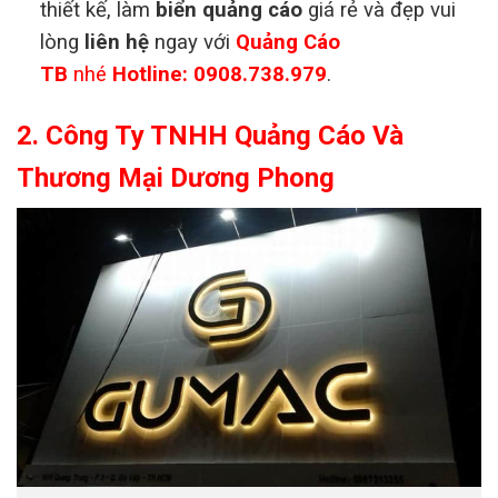
thiết kế, làm
biển quảng cáo
giá rẻ và đẹp vui
lòng
liên hệ
ngay với
Quảng Cáo
TB
nhé
Hotline: 0908.738.979
.
2. Công Ty TNHH Quảng Cáo Và
Thương Mại Dương Phong