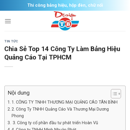
Skip
Thi công bảng hiệu, hộp đèn, chữ nổi
to
content
TIN TỨC
Chia Sẻ Top 14 Công Ty Làm Bảng Hiệu
Quảng Cáo Tại TPHCM
Nội dung
1. CÔNG TY TNHH THƯƠNG MẠI QUẢNG CÁO TÂN BÌNH
2. Công Ty TNHH Quảng Cáo Và Thương Mại Dương
Phong
3. Công ty cổ phần đầu tư phát triển Hoàn Vũ
4. Công ty TNHH Minh Nhuận Phát