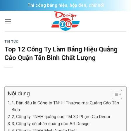
Skip
Thi công bảng hiệu, hộp đèn, chữ nổi
to
content
TIN TỨC
Top 12 Công Ty Làm Bảng Hiệu Quảng
Cáo Quận Tân Bình Chất Lượng
Nội dung
1. Dẫn đầu là Công ty TNHH Thương mại Quảng Cáo Tân
Bình
2. Công ty TNHH quảng cáo TM XD Phạm Gia Decor
3. Công ty cổ phần quảng cáo Art Design
4. Công ty TNHH Minh Nhuận Phát