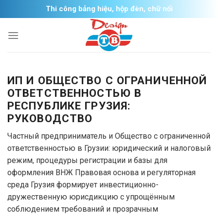
Skip
Thi công bảng hiệu, hộp đèn, chữ nổi
to
content
ИП И ОБЩЕСТВО С ОГРАНИЧЕННОЙ
ОТВЕТСТВЕННОСТЬЮ В
РЕСПУБЛИКЕ ГРУЗИЯ:
РУКОВОДСТВО
Частный предприниматель и Общество с ограниченной
ответственностью в Грузии: юридический и налоговый
режим, процедуры регистрации и базы для
оформления ВНЖ Правовая основа и регуляторная
среда Грузия формирует инвестиционно-
дружественную юрисдикцию с упрощённым
соблюдением требований и прозрачным