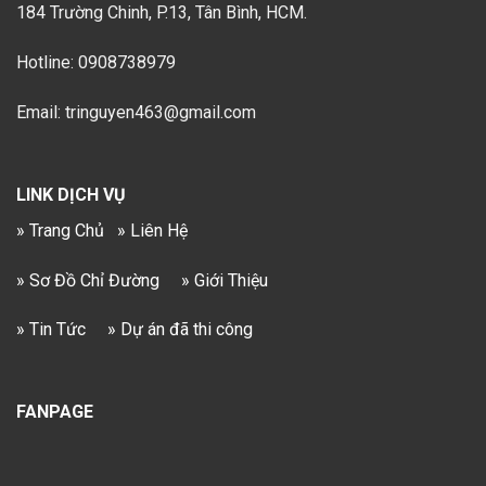
184 Trường Chinh, P.13, Tân Bình, HCM.
Hotline: 0908738979
Email: tringuyen463@gmail.com
LINK DỊCH VỤ
» Trang Chủ
» Liên Hệ
» Sơ Đồ Chỉ Đường
» Giới Thiệu
» Tin Tức
» Dự án đã thi công
FANPAGE