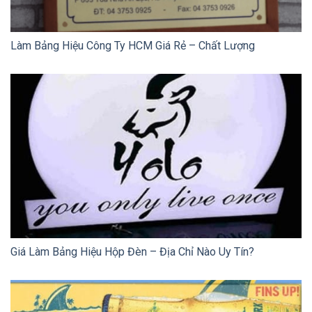
Làm Bảng Hiệu Công Ty HCM Giá Rẻ – Chất Lượng
Giá Làm Bảng Hiệu Hộp Đèn – Địa Chỉ Nào Uy Tín?