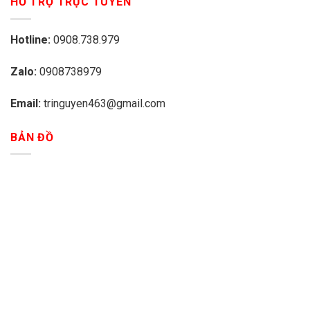
HỖ TRỢ TRỰC TUYẾN
Hotline:
0908.738.979
Zalo:
0908738979
Email:
tringuyen463@gmail.com
BẢN ĐỒ