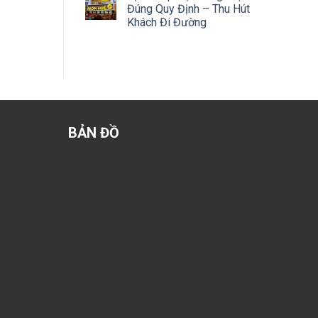
Đúng Quy Định – Thu Hút
Khách Đi Đường
BẢN ĐỒ