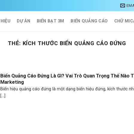
EMA
THIỆU
DỰ ÁN
BIỂN BẠT 3M
BIỂN QUẢNG CÁO
CHỮ MIC
THẺ:
KÍCH THƯỚC BIỂN QUẢNG CÁO ĐỨNG
Biển Quảng Cáo Đứng Là Gì? Vai Trò Quan Trọng Thế Nào 
Marketing
Biển hiệu quảng cáo đứng là một dạng biển hiệu đứng, kích thước n
[...]