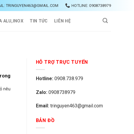
IL: TRINGUYEN463@GMAIL.COM
HOTLINE: 0908738979
A ALU,INOX
TIN TỨC
LIÊN HỆ
HỖ TRỢ TRỰC TUYẾN
Trong
Hotline:
0908.738.979
hỏ nêu
Zalo:
0908738979
Email:
tringuyen463@gmail.com
BẢN ĐỒ