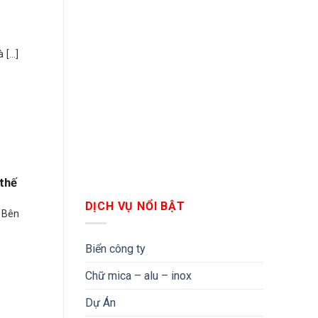
...]
 thế
DỊCH VỤ NỔI BẬT
 Bên
Biển công ty
Chữ mica – alu – inox
Dự Án