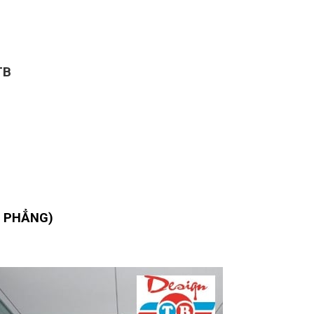
TB
 PHẲNG)