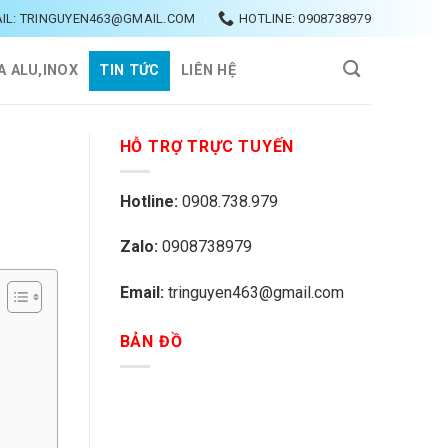
IL: TRINGUYEN463@GMAIL.COM
HOTLINE: 0908738979
A ALU,INOX
TIN TỨC
LIÊN HỆ
HỖ TRỢ TRỰC TUYẾN
Hotline:
0908.738.979
Zalo:
0908738979
Email:
tringuyen463@gmail.com
BẢN ĐỒ