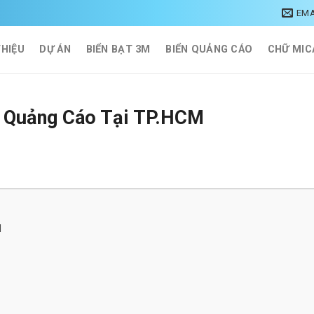
EMA
THIỆU
DỰ ÁN
BIỂN BẠT 3M
BIỂN QUẢNG CÁO
CHỮ MIC
u Quảng Cáo Tại TP.HCM
M