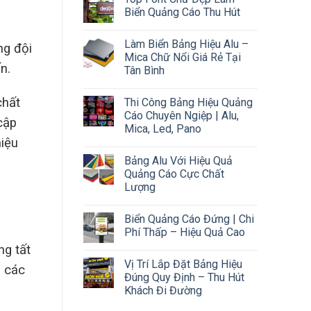
Biển Quảng Cáo Thu Hút
Làm Biển Bảng Hiệu Alu –
ng đội
Mica Chữ Nổi Giá Rẻ Tại
n.
Tân Bình
chất
Thi Công Bảng Hiệu Quảng
Cáo Chuyên Ngiệp | Alu,
cập
Mica, Led, Pano
iệu
Bảng Alu Với Hiệu Quả
Quảng Cáo Cực Chất
Lượng
Biển Quảng Cáo Đứng | Chi
Phí Thấp – Hiệu Quả Cao
ng tất
Vị Trí Lắp Đặt Bảng Hiệu
o các
Đúng Quy Định – Thu Hút
Khách Đi Đường