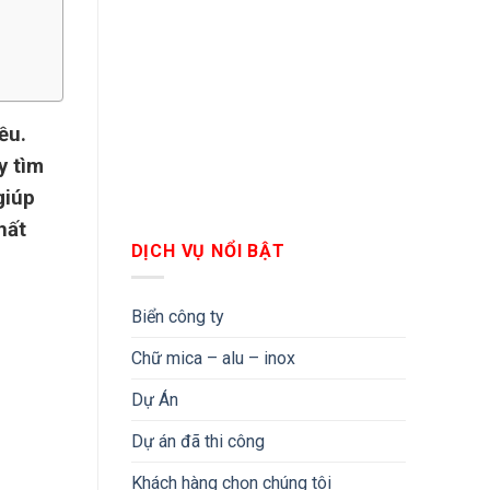
ều.
y tìm
giúp
hất
DỊCH VỤ NỔI BẬT
Biển công ty
Chữ mica – alu – inox
Dự Án
Dự án đã thi công
Khách hàng chọn chúng tôi