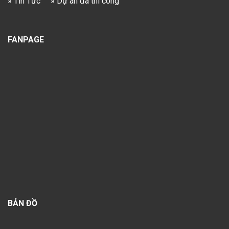
» Tin Tức
» Dự án đã thi công
FANPAGE
BẢN ĐỒ