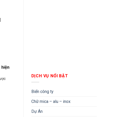
]
 hiện
DỊCH VỤ NỔI BẬT
được
Biển công ty
Chữ mica – alu – inox
Dự Án