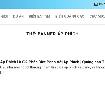
EMA
THIỆU
DỰ ÁN
BIỂN BẠT 3M
BIỂN QUẢNG CÁO
CHỮ MIC
THẺ:
BANNER ÁP PHÍCH
Áp Phích Là Gì? Phân Biệt Pano Với Áp Phích | Quảng cáo 
Hầu như mọi người thường nhầm lẫn giữa áp phích và pano, và không
[...]