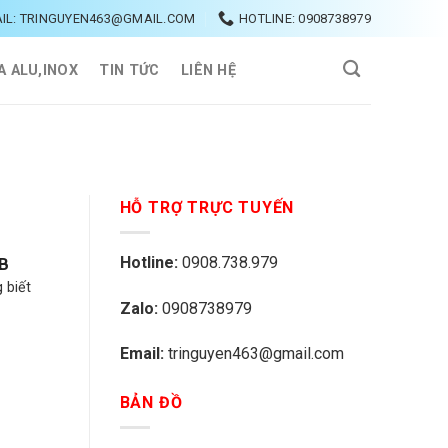
IL: TRINGUYEN463@GMAIL.COM
HOTLINE: 0908738979
A ALU,INOX
TIN TỨC
LIÊN HỆ
HỖ TRỢ TRỰC TUYẾN
Hotline:
0908.738.979
TB
 biết
Zalo:
0908738979
Email:
tringuyen463@gmail.com
BẢN ĐỒ