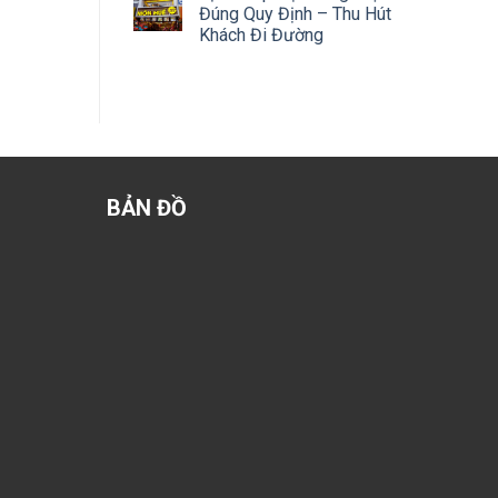
Đúng Quy Định – Thu Hút
Khách Đi Đường
BẢN ĐỒ