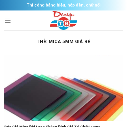
Skip
Thi công bảng hiệu, hộp đèn, chữ nổi
to
content
THẺ:
MICA 5MM GIÁ RẺ
Báo Giá Mica Đài Loan Khẳng Định Giá Trị Chất Lượng