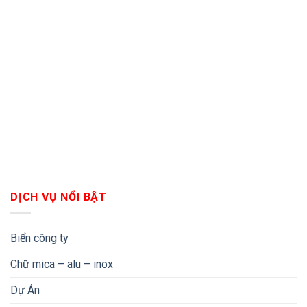
DỊCH VỤ NỔI BẬT
Biển công ty
Chữ mica – alu – inox
Dự Án