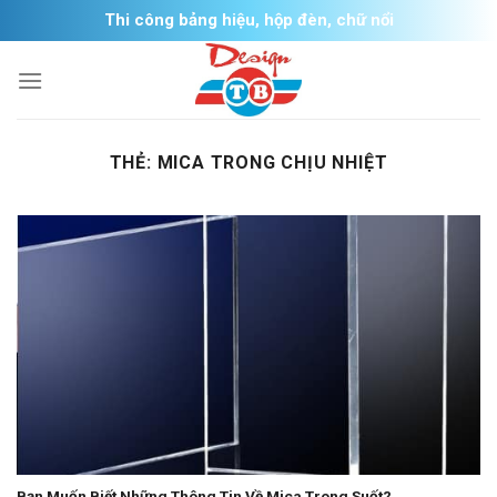
Skip
Thi công bảng hiệu, hộp đèn, chữ nổi
to
content
THẺ:
MICA TRONG CHỊU NHIỆT
Bạn Muốn Biết Những Thông Tin Về Mica Trong Suốt?